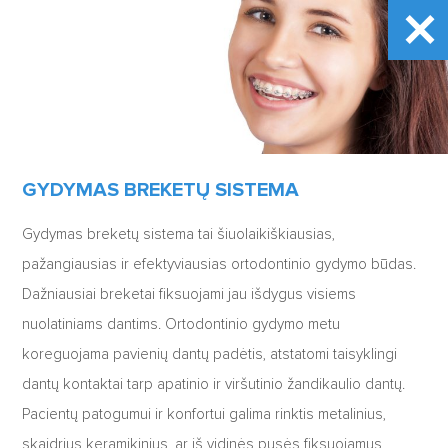
GYDYMAS BREKETŲ SISTEMA
Gydymas breketų sistema tai šiuolaikiškiausias,
pažangiausias ir efektyviausias ortodontinio gydymo būdas.
Dažniausiai breketai fiksuojami jau išdygus visiems
nuolatiniams dantims. Ortodontinio gydymo metu
koreguojama pavienių dantų padėtis, atstatomi taisyklingi
dantų kontaktai tarp apatinio ir viršutinio žandikaulio dantų.
Pacientų patogumui ir konfortui galima rinktis metalinius,
skaidrius keramikinius, ar iš vidinės pusės fiksuojamus